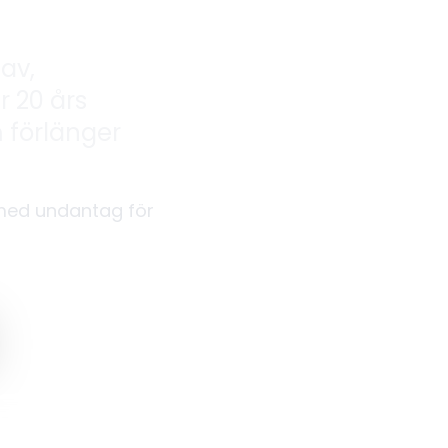
av,
r 20 års
 förlänger
 med undantag för
tis