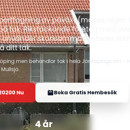
 borttagning av påväxt (mossa, alger, l
på tak. Rikstäckande företag med öve
Vi använder skonsamma metoder som
 ditt tak.
köping men behandlar tak i hela Jönköpings län −
Mullsjö.
20200 Nu
Boka Gratis Hembesök
4 år
Gra