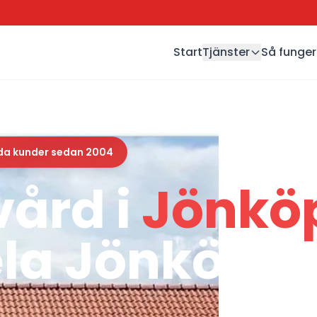
Start
Tjänster
Så funger
da kunder sedan 2004
ård i
Jönkö
ela Jönköpin