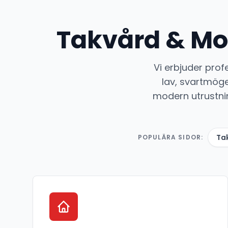
Takvård & Mo
Vi erbjuder prof
lav, svartmöge
modern utrustni
Ta
POPULÄRA SIDOR: