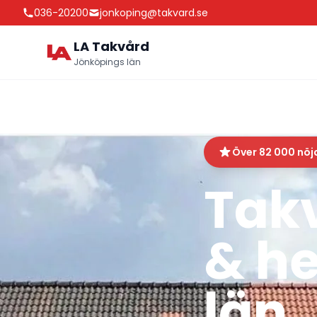
036-20200
jonkoping@takvard.se
LA Takvård
Jönköpings län
Över 82 000 nöj
Takv
& h
län