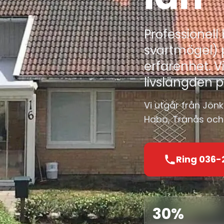
Professionell
svartmögel) 
erfarenhet. 
livslängden på
Vi utgår från Jön
Habo, Tranås och 
Ring 036-
30%