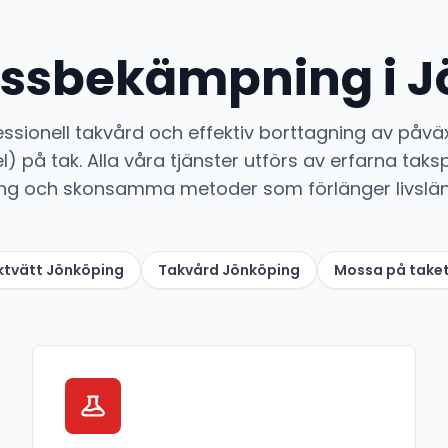
ssbekämpning i J
essionell takvård och effektiv borttagning av påvä
l) på tak. Alla våra tjänster utförs av erfarna taks
ng och skonsamma metoder som förlänger livsläng
ktvätt Jönköping
Takvård Jönköping
Mossa på take