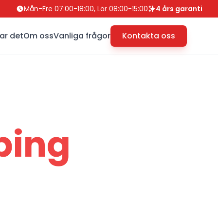
Mån-Fre 07:00-18:00, Lör 08:00-15:00
4 års garanti
ar det
Om oss
Vanliga frågor
Kontakta oss
ping
gs