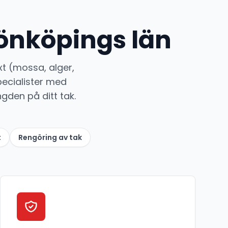
önköpings län
xt (mossa, alger,
pecialister med
den på ditt tak.
t
Rengöring av tak